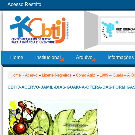
Acesso Restrito
Home
Institucional
Arquivo
Informações
Home
»
Acervo
»
Lizette Negreiros
»
Como Atriz
»
1989 – Guaiú – A Ó
CBTIJ-ACERVO-JAMIL-DIAS-GUAIU-A-OPERA-DAS-FORMIGAS