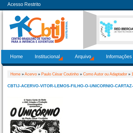
Acesso Restrito
Home
Institucional
Arquivo
Informações
Home
»
Acervo
»
Paulo César Coutinho
»
Como Autor ou Adaptador
»
CBTIJ-ACERVO-VITOR-LEMOS-FILHO-O-UNICORNIO-CARTAZ-