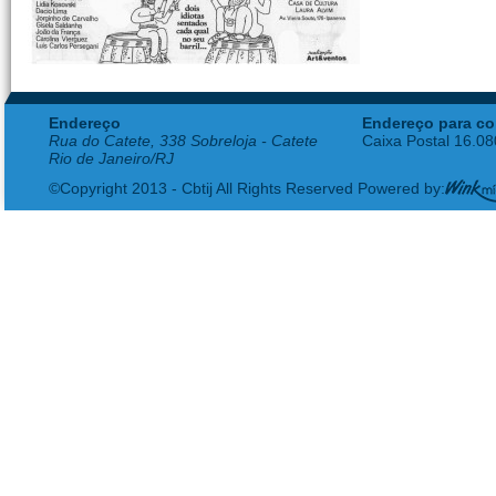
Endereço
Endereço para co
Rua do Catete, 338 Sobreloja - Catete
Caixa Postal 16.0
Rio de Janeiro/RJ
©Copyright 2013 - Cbtij All Rights Reserved Powered by: