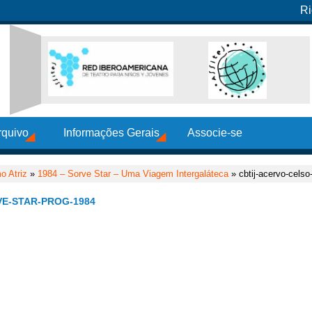
Ri
rquivo
Informações Gerais
Associe-se
o Atriz
»
1984 – Sorve Star – Uma Viagem Intergaláteca
» cbtij-acervo-celso
VE-STAR-PROG-1984