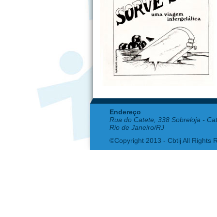
Endereço
Rua do Catete, 338 Sobreloja - Ca
Rio de Janeiro/RJ
©Copyright 2013 - Cbtij All Rights