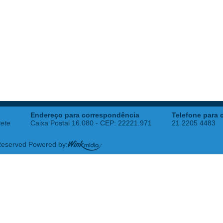
Endereço para correspondência
Telefone para 
tete
Caixa Postal 16.080 - CEP: 22221.971
21 2205 4483
 Reserved Powered by: