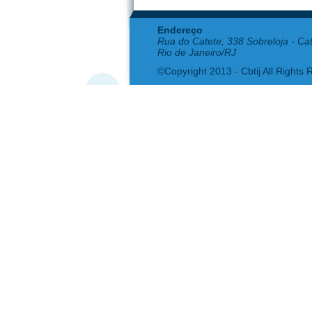
Endereço
Rua do Catete, 338 Sobreloja - Ca
Rio de Janeiro/RJ
©Copyright 2013 - Cbtij All Rights