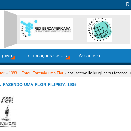
Ri
rquivo
Informações Gerais
Associe-se
tor
»
1983 – Estou Fazendo uma Flor
» cbtij-acervo-ilo-krugli-estou-fazendo-u
U-FAZENDO-UMA-FLOR-FILIPETA-1985