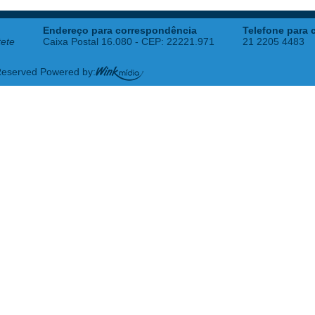
Endereço para correspondência
Telefone para 
tete
Caixa Postal 16.080 - CEP: 22221.971
21 2205 4483
 Reserved Powered by: