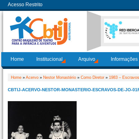
Acesso Restrito
Home
Institucional
Arquivo
Informações
Home
»
Acervo
»
Nestor Monastério
»
Como Diretor
»
1983 – Escravos
CBTIJ-ACERVO-NESTOR-MONASTERIO-ESCRAVOS-DE-JO-01R