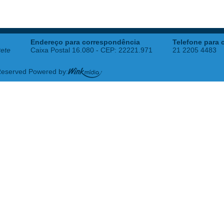
Endereço para correspondência
Telefone para 
tete
Caixa Postal 16.080 - CEP: 22221.971
21 2205 4483
 Reserved Powered by: