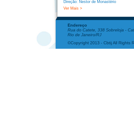
Direção: Nestor de Monastério
Ver Mais >
Endereço
Rua do Catete, 338 Sobreloja - Ca
Rio de Janeiro/RJ
©Copyright 2013 - Cbtij All Rights