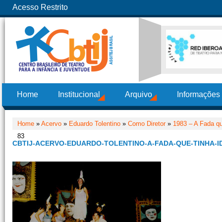
Acesso Restrito
Home
Institucional
Arquivo
Informações
Home
»
Acervo
»
Eduardo Tolentino
»
Como Diretor
»
1983 – A Fada qu
83
CBTIJ-ACERVO-EDUARDO-TOLENTINO-A-FADA-QUE-TINHA-ID