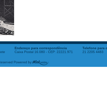
Endereço para correspondência
Telefone para 
tete
Caixa Postal 16.080 - CEP: 22221.971
21 2205 4483
 Reserved Powered by: