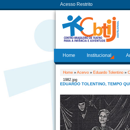
Acesso Restrito
Home
Institucional
A
Home
»
Acervo
»
Eduardo Tolentino
»
C
1982.jpg
EDUARDO TOLENTINO, TEMPO QUE