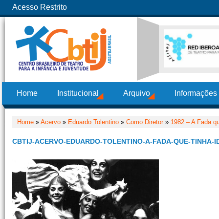
Acesso Restrito
Home
Institucional
Arquivo
Informações
Home
»
Acervo
»
Eduardo Tolentino
»
Como Diretor
»
1982 – A Fada qu
CBTIJ-ACERVO-EDUARDO-TOLENTINO-A-FADA-QUE-TINHA-ID