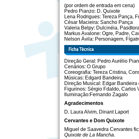
(por ordem de entrada em cena)
Pedro Pianzo: D. Quixote
Lena Rodrigues: Tereza Pança, Fru
César Macieira: Sancho Pança
Valeria Belpy: Dulcinéia, Pasdto
Markus Avalone: Ogre, Padre, Cav
Nelson Ávila: Personagem, Fígat
Direção Geral: Pedro Aurélio Pia
Cenários: O Grupo
Coreografia: Tereza Cristina, Con
Músicas: Edgard Bandeira
Direção Musical: Edgar Bandeira 
Figurinos: Sérgio Fdaldo, Carlos
Iluminação:Fernando Zagalo
Agradecimentos
D. Laura Alvim, Dinant Laport
Cervantes e Dom Quixote
Miguel de Saavedra Cervantes fi
Quixote de La Mancha
.