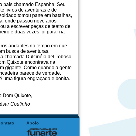
elo país chamado Espanha. Seu
e livros de aventuras e de
soldado tomou parte em batalhas,
ica, onde passou nove anos
ou a escrever peças de teatro de
iro e duas vezes foi parar na
eiros andantes no tempo em que
em busca de aventuras,
sa chamada Dulcinéia del Toboso.
om Quixote encontrava na
 um gigante. Como quando a gente
incadeira parece de verdade.
é uma figura engraçada e bonita.
co Dom Quixote,
ésar Coutinho
contato
Apoio