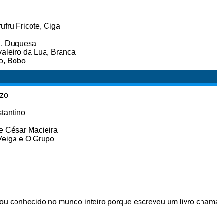
fru Fricote, Ciga
ra, Duquesa
aleiro da Lua, Branca
ro, Bobo
nzo
stantino
e César Macieira
 Veiga e O Grupo
cou conhecido no mundo inteiro porque escreveu um livro cha