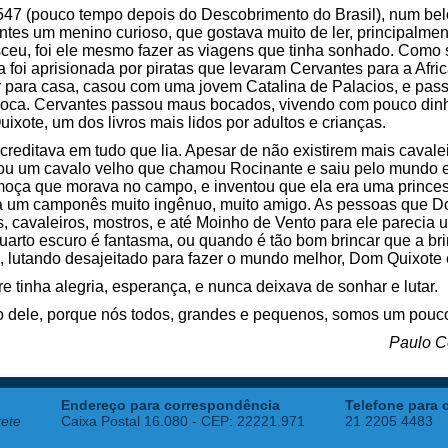
547 (pouco tempo depois do Descobrimento do Brasil), num b
tes um menino curioso, que gostava muito de ler, principalment
ceu, foi ele mesmo fazer as viagens que tinha sonhado. Como 
 foi aprisionada por piratas que levaram Cervantes para a Afr
 para casa, casou com uma jovem Catalina de Palacios, e pass
oca. Cervantes passou maus bocados, vivendo com pouco dinhe
ixote, um dos livros mais lidos por adultos e crianças.
reditava em tudo que lia. Apesar de não existirem mais caval
ntou um cavalo velho que chamou Rocinante e saiu pelo mundo 
oça que morava no campo, e inventou que ela era uma prince
a um camponês muito ingênuo, muito amigo. As pessoas que D
, cavaleiros, mostros, e até Moinho de Vento para ele parecia
arto escuro é fantasma, ou quando é tão bom brincar que a br
, lutando desajeitado para fazer o mundo melhor, Dom Quixote 
tinha alegria, esperança, e nunca deixava de sonhar e lutar.
nto dele, porque nós todos, grandes e pequenos, somos um pou
Paulo C
Endereço para correspondência
Telefone para 
tete
Caixa Postal 16.080 - CEP: 22221.971
21 2205 4483