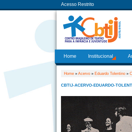
Acesso Restrito
Home
Institucional
A
Home
»
Acervo
»
Eduardo Tolentino
»
C
CBTIJ-ACERVO-EDUARDO-TOLENT