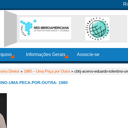
Ri
rquivo
Informações Gerais
Associe-se
omo Diretor
»
1980 – Uma Peça por Outra
» cbtij-acervo-eduardo-tolentino-u
INO-UMA-PECA-POR-OUTRA- 1980