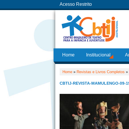
Acesso Restrito
Home
Institucional
A
Home
»
Revistas e Livros Completos
»
CBTIJ-REVISTA-MAMULENGO-09-1