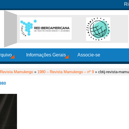
Ri
rquivo
Informações Gerais
Associe-se
Revista Mamulengo
»
1980 – Revista Mamulengo – nº 9
» cbtij-revista-mam
980