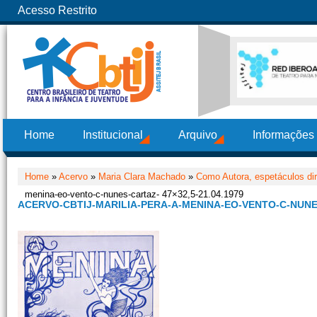
Acesso Restrito
Home
Institucional
Arquivo
Informações
Home
»
Acervo
»
Maria Clara Machado
»
Como Autora, espetáculos diri
menina-eo-vento-c-nunes-cartaz- 47×32,5-21.04.1979
ACERVO-CBTIJ-MARILIA-PERA-A-MENINA-EO-VENTO-C-NUNES-