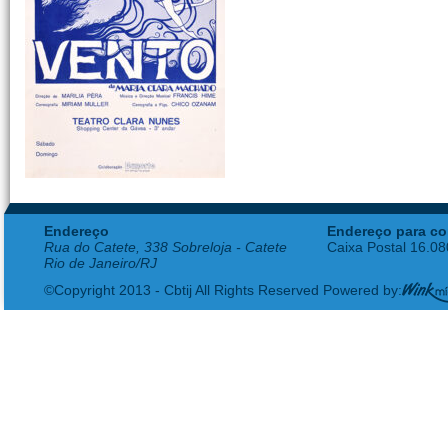
Endereço
Endereço para co
Rua do Catete, 338 Sobreloja - Catete
Caixa Postal 16.0
Rio de Janeiro/RJ
©Copyright 2013 - Cbtij All Rights Reserved Powered by: