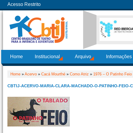
Acesso Restrito
Home
Institucional
Arquivo
Informações
Home
»
Acervo
»
Cacá Mourthé
»
Como Atriz
»
1976 – O Patinho Feio
CBTIJ-ACERVO-MARIA-CLARA-MACHADO-O-PATINHO-FEIO-C