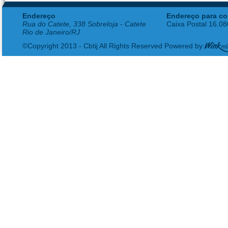
Endereço
Endereço para co
Rua do Catete, 338 Sobreloja - Catete
Caixa Postal 16.0
Rio de Janeiro/RJ
©Copyright 2013 - Cbtij All Rights Reserved Powered by: