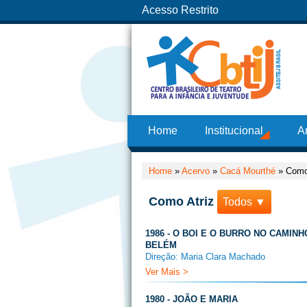
Acesso Restrito
Home
Institucional
A
Home
»
Acervo
»
Cacá Mourthé
»
Como
Como Atriz
Todos ▼
1986 - O BOI E O BURRO NO CAMINH
BELÉM
Direção: Maria Clara Machado
Ver Mais >
1980 - JOÃO E MARIA