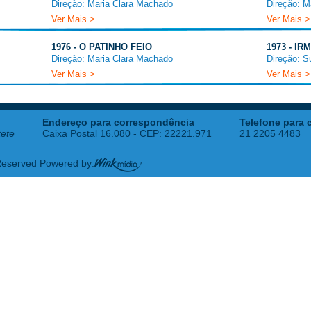
Direção: Maria Clara Machado
Direção: M
Ver Mais >
Ver Mais >
1976 - O PATINHO FEIO
1973 - I
Direção: Maria Clara Machado
Direção: S
Ver Mais >
Ver Mais >
Endereço para correspondência
Telefone para 
tete
Caixa Postal 16.080 - CEP: 22221.971
21 2205 4483
 Reserved Powered by: