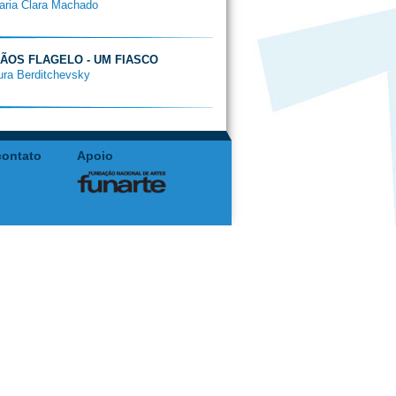
aria Clara Machado
RMÃOS FLAGELO - UM FIASCO
ura Berditchevsky
contato
Apoio