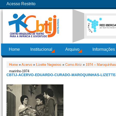
Acesso Restrito
Home
Institucional
Arquivo
Informações
Home
»
Acervo
»
Lizette Negreiros
»
Como Atriz
»
1974 – Maroquinhas
marinho-1974
CBTIJ-ACERVO-EDUARDO-CURADO-MAROQUINHAS-LIZETTE-