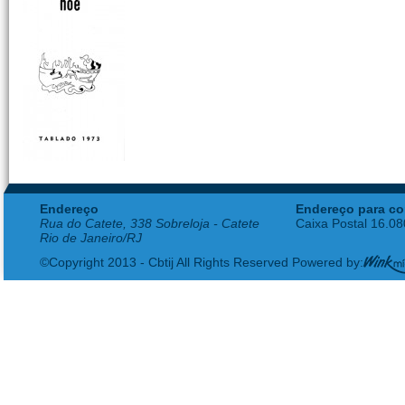
Endereço
Endereço para co
Rua do Catete, 338 Sobreloja - Catete
Caixa Postal 16.0
Rio de Janeiro/RJ
©Copyright 2013 - Cbtij All Rights Reserved Powered by: