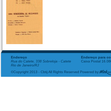
Endereço
Endereço para co
Rua do Catete, 338 Sobreloja - Catete
Caixa Postal 16.0
Rio de Janeiro/RJ
©Copyright 2013 - Cbtij All Rights Reserved Powered by: