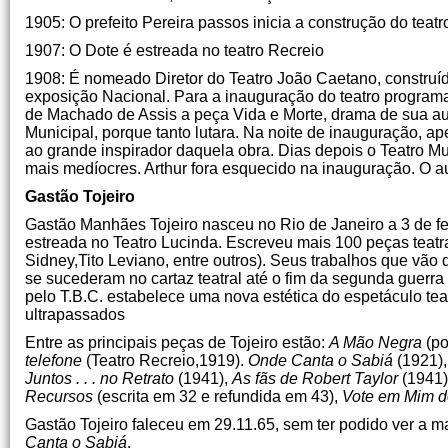
1905: O prefeito Pereira passos inicia a construção do teat
1907: O Dote é estreada no teatro Recreio
1908: É nomeado Diretor do Teatro João Caetano, construíd
exposição Nacional. Para a inauguração do teatro progra
de Machado de Assis a peça Vida e Morte, drama de sua aut
Municipal, porque tanto lutara. Na noite de inauguração, a
ao grande inspirador daquela obra. Dias depois o Teatro 
mais medíocres. Arthur fora esquecido na inauguração. O aut
Gastão Tojeiro
Gastão Manhães Tojeiro nasceu no Rio de Janeiro a 3 de fe
estreada no Teatro Lucinda. Escreveu mais 100 peças teat
Sidney,Tito Leviano, entre outros). Seus trabalhos que vão 
se sucederam no cartaz teatral até o fim da segunda guer
pelo T.B.C. estabelece uma nova estética do espetáculo tea
ultrapassados
Entre as principais peças de Tojeiro estão:
A Mão Negra
(po
telefone
(Teatro Recreio,1919).
Onde Canta o Sabiá
(1921)
Juntos . . . no Retrato
(1941),
As fãs de Robert Taylor
(1941)
Recursos
(escrita em 32 e refundida em 43),
Vote em Mim 
Gastão Tojeiro faleceu em 29.11.65, sem ter podido ver a m
Canta o Sabiá
.