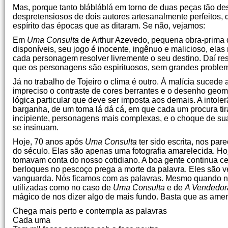
Mas, porque tanto blábláblá em torno de duas peças tão d
despretensiosos de dois autores artesanalmente perfeitos, 
espírito das épocas que as ditaram. Se não, vejamos:
Em
Uma Consulta
de Arthur Azevedo, pequena obra-prima d
disponíveis, seu jogo é inocente, ingênuo e malicioso, el
cada personagem resolver livremente o seu destino. Daí r
que os personagens são espirituosos, sem grandes proble
Já no trabalho de Tojeiro o clima é outro. À malícia sucede 
impreciso o contraste de cores berrantes e o desenho ge
lógica particular que deve ser imposta aos demais. A intole
barganha, de um toma lá dá cá, em que cada um procura ti
incipiente, personagens mais complexas, e o choque de s
se insinuam.
Hoje, 70 anos após
Uma Consulta
ter sido escrita, nos pa
do século. Elas são apenas uma fotografia amarelecida. H
tomavam conta do nosso cotidiano. A boa gente continua 
berloques no pescoço prega a morte da palavra. Eles são 
vanguarda. Nós ficamos com as palavras. Mesmo quando n
utilizadas como no caso de
Uma Consulta
e de
A Vendedor
mágico de nos dizer algo de mais fundo. Basta que as ame
Chega mais perto e contempla as palavras
Cada uma