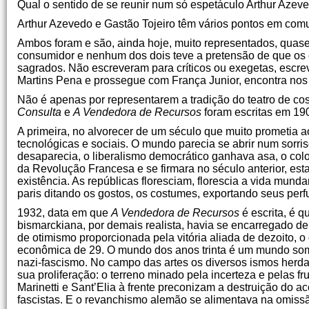
Qual o sentido de se reunir num só espetáculo Arthur Azev
Arthur Azevedo e Gastão Tojeiro têm vários pontos em com
Ambos foram e são, ainda hoje, muito representados, quas
consumidor e nenhum dos dois teve a pretensão de que os
sagrados. Não escreveram para críticos ou exegetas, escrev
Martins Pena e prossegue com França Junior, encontra nos 
Não é apenas por representarem a tradição do teatro de cos
Consulta
e
A Vendedora de Recursos
foram escritas em 19
A primeira, no alvorecer de um século que muito prometia a
tecnológicas e sociais. O mundo parecia se abrir num sorri
desaparecia, o liberalismo democrático ganhava asa, o colon
da Revolução Francesa e se firmara no século anterior, est
existência. As repúblicas floresciam, florescia a vida mu
paris ditando os gostos, os costumes, exportando seus perf
1932, data em que
A Vendedora de Recursos
é escrita, é q
bismarckiana, por demais realista, havia se encarregado de 
de otimismo proporcionada pela vitória aliada de dezoito, o
econômica de 29. O mundo dos anos trinta é um mundo sombr
nazi-fascismo. No campo das artes os diversos ismos herdad
sua proliferação: o terreno minado pela incerteza e pelas f
Marinetti e Sant’Elia à frente preconizam a destruição do 
fascistas. E o revanchismo alemão se alimentava na omiss