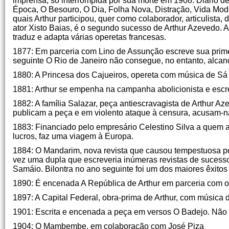
imprensa, só interrompida por sua morte em 1908. Diário de
Época, O Besouro, O Dia, Folha Nova, Distração, Vida Moder
quais Arthur participou, quer como colaborador, articulist
ator Xisto Baias, é o segundo sucesso de Arthur Azevedo. A
traduz e adapta várias operetas francesas.
1877: Em parceria com Lino de Assunção escreve sua primei
seguinte O Rio de Janeiro não consegue, no entanto, alcan
1880: A Princesa dos Cajueiros, opereta com música de Sá
1881: Arthur se empenha na campanha abolicionista e escr
1882: A família Salazar, peça antiescravagista de Arthur 
publicam a peça e em violento ataque à censura, acusam-na
1883: Financiado pelo empresário Celestino Silva a quem a
lucros, faz uma viagem à Europa.
1884: O Mandarim, nova revista que causou tempestuosa pol
vez uma dupla que escreveria inúmeras revistas de sucesso 
Samáio. Bilontra no ano seguinte foi um dos maiores êxito
1890: É encenada A República de Arthur em parceria com o 
1897: A Capital Federal, obra-prima de Arthur, com música 
1901: Escrita e encenada a peça em versos O Badejo. Não
1904: O Mambembe, em colaboração com José Piza