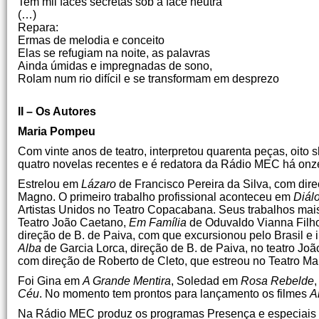
Tem mil faces secretas sob a face neutra
(…)
Repara:
Ermas de melodia e conceito
Elas se refugiam na noite, as palavras
Ainda úmidas e impregnadas de sono,
Rolam num rio difícil e se transformam em desprezo
João da
II – Os Autores
Maria Pompeu
Com vinte anos de teatro, interpretou quarenta peças, oito
quatro novelas recentes e é redatora da Rádio MEC há onz
Estrelou em
Lázaro
de Francisco Pereira da Silva, com dir
Magno. O primeiro trabalho profissional aconteceu em
Diál
Artistas Unidos no Teatro Copacabana. Seus trabalhos mai
Teatro João Caetano,
Em Família
de Oduvaldo Vianna Filho
direção de B. de Paiva, com que excursionou pelo Brasil e in
Alba
de Garcia Lorca, direção de B. de Paiva, no teatro Jo
com direção de Roberto de Cleto, que estreou no Teatro Ma
Foi Gina em
A Grande Mentira
, Soledad em
Rosa Rebelde
Céu
. No momento tem prontos para lançamento os filmes
A
Na Rádio MEC produz os programas Presença e especiais c