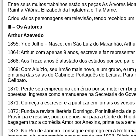
Entre seus muitos trabalhos estão as peças As Árvores M
Rainha Vitória, Elizabeth da Inglaterra e Tia Mame.
Criou vários personagens em televisão, tendo recebido um 
III – Os Autores
Arthur Azevedo
1855: 7 de Julho – Nasce, em São Luiz do Maranhão, Arth
1864: Arthur, com apenas 9 anos, escreve e faz representar
1868; Aos Treze anos é afastado dos estudos por seu pai
1869: Com Aluízio, seu irmão mais novo, e um grupo, e um
em uma das salas do Gabinete Português de Leitura. Para re
Celibato.
1870: Perde seu emprego no comércio por se meter em brig
operetas. Ingressa como amanuense na Secretaria do Gove
1871: Começa a escrever e a publicar em jornais os versos s
1872: Funda a revista literária Domingo. Por influência de p
Província e resolve, pouco depois, vir para a Corte do Rio de
bagagem traz a comédia Amor por Anexins, primeira a ser 
1873: No Rio de Janeiro, consegue emprego em A Reforma, c