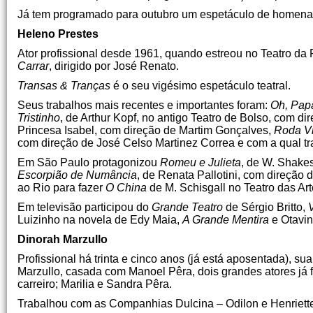
Já tem programado para outubro um espetáculo de homen
Heleno Prestes
Ator profissional desde 1961, quando estreou no Teatro da P
Carrar
, dirigido por José Renato.
Transas & Tranças
é o seu vigésimo espetáculo teatral.
Seus trabalhos mais recentes e importantes foram:
Oh, Pap
Tristinho
, de Arthur Kopf, no antigo Teatro de Bolso, com d
Princesa Isabel, com direção de Martim Gonçalves,
Roda V
com direção de José Celso Martinez Correa e com a qual tra
Em São Paulo protagonizou
Romeu e Julieta
, de W. Shake
Escorpião de Numância
, de Renata Pallotini, com direção
ao Rio para fazer
O China
de M. Schisgall no Teatro das Ar
Em televisão participou do
Grande Teatro
de Sérgio Britto,
Luizinho na novela de Edy Maia,
A Grande Mentira
e Otavi
Dinorah Marzullo
Profissional há trinta e cinco anos (já está aposentada), sua 
Marzullo, casada com Manoel Pêra, dois grandes atores já f
carreiro; Marilia e Sandra Pêra.
Trabalhou com as Companhias Dulcina – Odilon e Henriette