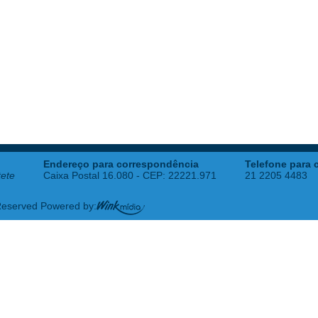
Endereço para correspondência
Telefone para 
tete
Caixa Postal 16.080 - CEP: 22221.971
21 2205 4483
 Reserved Powered by: