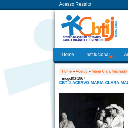
Acesso Restrito
Home
Institucional
A
Home
»
Acervo
»
Maria Clara Machado
mogol03-1967
CBTIJ-ACERVO-MARIA-CLARA-MA