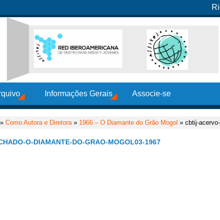
Ri
rquivo
Informações Gerais
Associe-se
»
Como Autora e Diretora
»
1966 – O Diamante do Grão Mogol
» cbtij-acervo
CHADO-O-DIAMANTE-DO-GRAO-MOGOL03-1967