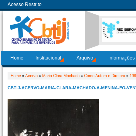
Acesso Restrito
Home
Institucional
Arquivo
Informações
Home
»
Acervo
»
Maria Clara Machado
»
Como Autora e Diretora
»
196
CBTIJ-ACERVO-MARIA-CLARA-MACHADO-A-MENINA-EO-VEN