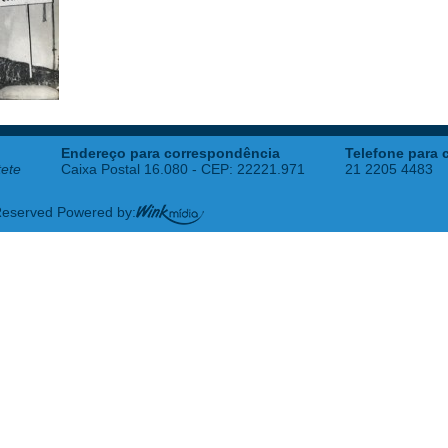
Endereço para correspondência
Telefone para 
tete
Caixa Postal 16.080 - CEP: 22221.971
21 2205 4483
 Reserved Powered by: