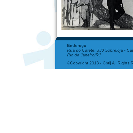
Endereço
Rua do Catete, 338 Sobreloja - Ca
Rio de Janeiro/RJ
©Copyright 2013 - Cbtij All Rights