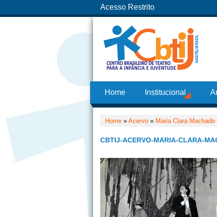
Acesso Restrito
Home
Institucional
A
Home
»
Acervo
»
Maria Clara Machado
CBTIJ-ACERVO-MARIA-CLARA-MA