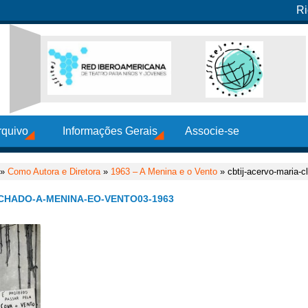
Ri
rquivo
Informações Gerais
Associe-se
»
Como Autora e Diretora
»
1963 – A Menina e o Vento
» cbtij-acervo-maria-
CHADO-A-MENINA-EO-VENTO03-1963