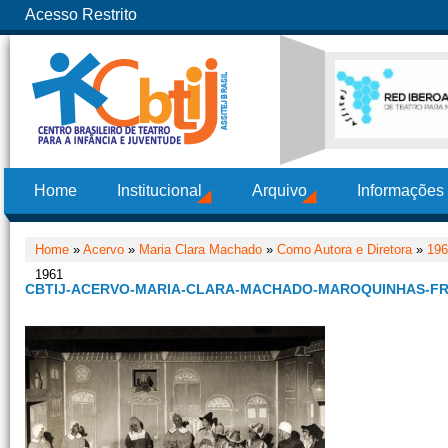
Acesso Restrito
Home
Institucional
Arquivo
Informações
Home
»
Acervo
»
Maria Clara Machado
»
Como Autora e Diretora
»
196
1961
CBTIJ-ACERVO-MARIA-CLARA-MACHADO-MAROQUINHAS-FR