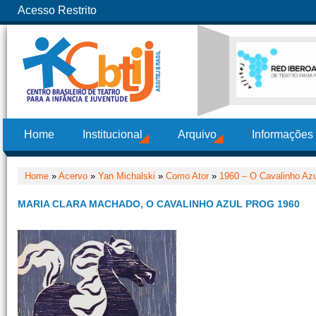
Acesso Restrito
Home
Institucional
Arquivo
Informações
Home
»
Acervo
»
Yan Michalski
»
Como Ator
»
1960 – O Cavalinho Azu
MARIA CLARA MACHADO, O CAVALINHO AZUL PROG 1960