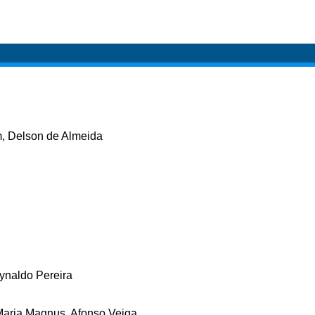
, Delson de Almeida
ynaldo Pereira
 Maria Magnus, Afonso Veiga