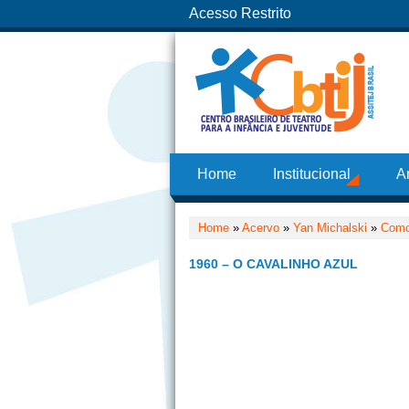
Acesso Restrito
Home
Institucional
A
Home
»
Acervo
»
Yan Michalski
»
Como
1960 – O CAVALINHO AZUL