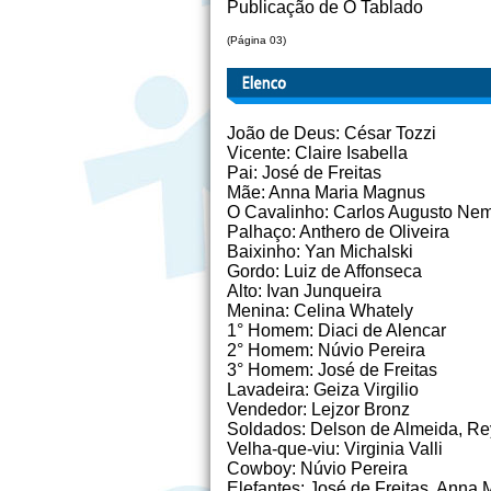
Publicação de O Tablado
(Página 03)
João de Deus: César Tozzi
Vicente: Claire Isabella
Pai: José de Freitas
Mãe: Anna Maria Magnus
O Cavalinho: Carlos Augusto Nem
Palhaço: Anthero de Oliveira
Baixinho: Yan Michalski
Gordo: Luiz de Affonseca
Alto: Ivan Junqueira
Menina: Celina Whately
1° Homem: Diaci de Alencar
2° Homem: Núvio Pereira
3° Homem: José de Freitas
Lavadeira: Geiza Virgilio
Vendedor: Lejzor Bronz
Soldados: Delson de Almeida, Re
Velha-que-viu: Virginia Valli
Cowboy: Núvio Pereira
Elefantes: José de Freitas, Anna