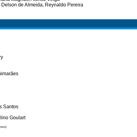
, Delson de Almeida, Reynaldo Pereira
ry
uimarães
s Santos
lino Goulart
ores)