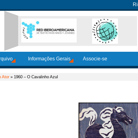
Ri
rquivo
Informações Gerais
Associe-se
 Ator
» 1960 – O Cavalinho Azul