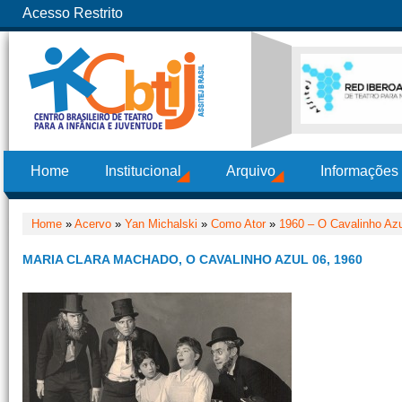
Acesso Restrito
Home
Institucional
Arquivo
Informações
Home
»
Acervo
»
Yan Michalski
»
Como Ator
»
1960 – O Cavalinho Azu
MARIA CLARA MACHADO, O CAVALINHO AZUL 06, 1960