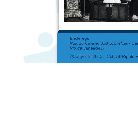
Endereço
Rua do Catete, 338 Sobreloja - Ca
Rio de Janeiro/RJ
©Copyright 2013 - Cbtij All Rights