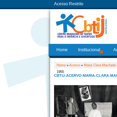
Acesso Restrito
Home
Institucional
A
Home
»
Acervo
»
Maria Clara Machado
1955
CBTIJ-ACERVO-MARIA-CLARA-MA