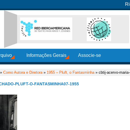
Ri
rquivo
Informações Gerais
Associe-se
»
Como Autora e Diretora
»
1955 – Pluft, o Fantasminha
» cbtij-acervo-maria
CHADO-PLUFT-O-FANTASMINHA07-1955