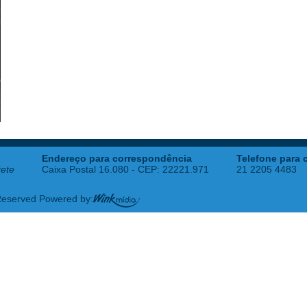
Endereço para correspondência
Telefone para 
tete
Caixa Postal 16.080 - CEP: 22221.971
21 2205 4483
 Reserved Powered by: