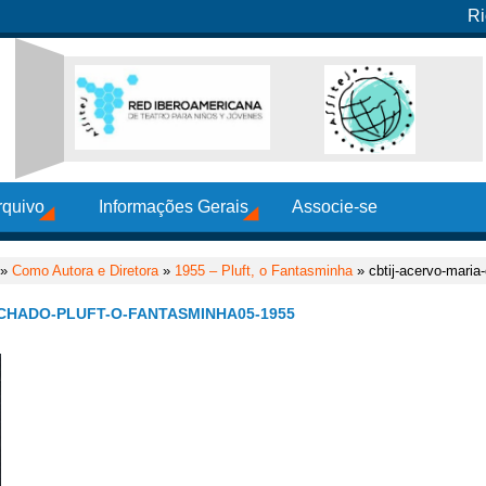
Ri
rquivo
Informações Gerais
Associe-se
»
Como Autora e Diretora
»
1955 – Pluft, o Fantasminha
» cbtij-acervo-maria
CHADO-PLUFT-O-FANTASMINHA05-1955