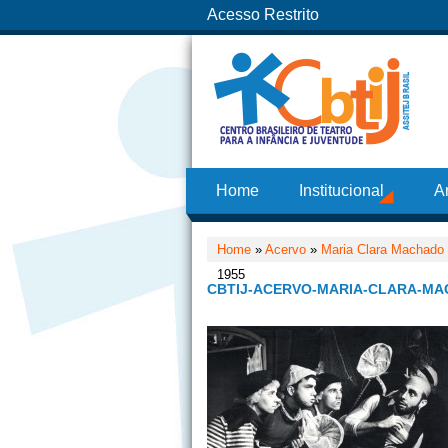
Acesso Restrito
Home
Institucional
A
Home
»
Acervo
»
Maria Clara Machado
1955
CBTIJ-ACERVO-MARIA-CLARA-MA