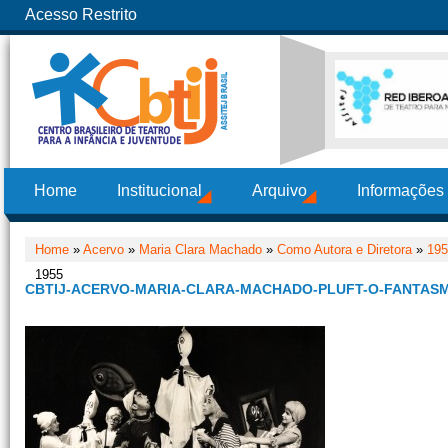
Acesso Restrito
Home
Institucional
Arquivo
Informações
Home
»
Acervo
»
Maria Clara Machado
»
Como Autora e Diretora
»
195
1955
CBTIJ-ACERVO-MARIA-CLARA-MACHADO-PLUFT-O-FANTASM