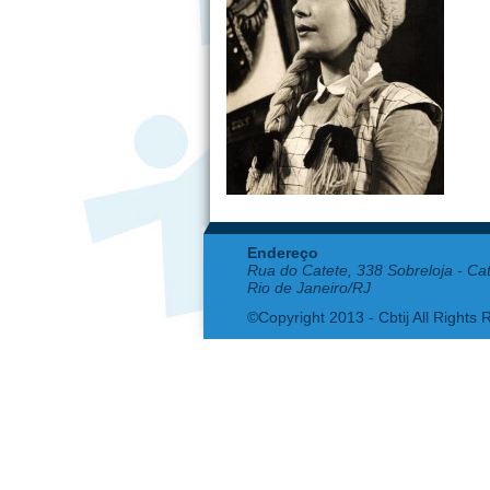
Endereço
Rua do Catete, 338 Sobreloja - Ca
Rio de Janeiro/RJ
©Copyright 2013 - Cbtij All Rights