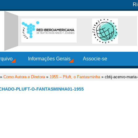
Ri
rquivo
Informações Gerais
Associe-se
»
Como Autora e Diretora
»
1955 – Pluft, o Fantasminha
» cbtij-acervo-maria
CHADO-PLUFT-O-FANTASMINHA01-1955