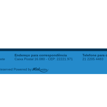
Endereço para correspondência
Telefone para 
tete
Caixa Postal 16.080 - CEP: 22221.971
21 2205 4483
 Reserved Powered by: