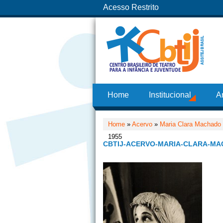
Acesso Restrito
Home
Institucional
A
Home
»
Acervo
»
Maria Clara Machado
1955
CBTIJ-ACERVO-MARIA-CLARA-MA