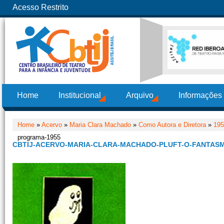
Acesso Restrito
Home
Institucional
Arquivo
Informações
Home
»
Acervo
»
Maria Clara Machado
»
Como Autora e Diretora
»
195
programa-1955
CBTIJ-ACERVO-MARIA-CLARA-MACHADO-PLUFT-O-FANTAS