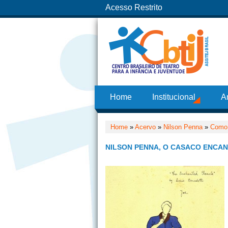
Acesso Restrito
Home
Institucional
A
Home
»
Acervo
»
Nilson Penna
»
Como 
NILSON PENNA, O CASACO ENCANT