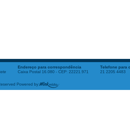
Endereço para correspondência
Telefone para 
tete
Caixa Postal 16.080 - CEP: 22221.971
21 2205 4483
 Reserved Powered by: