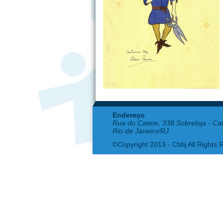
Endereço
Rua do Catete, 338 Sobreloja - Ca
Rio de Janeiro/RJ
©Copyright 2013 - Cbtij All Rights