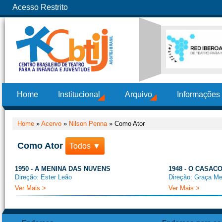
Acesso Restrito
Home
Institucional
Arquivo
Informações
Home
»
Acervo
»
Nilson Penna
»
Como Ator
Como Ator
Todos ▼
1950 - A MENINA DAS NUVENS
1948 - O CASA
Direção: Ester Leão
Direção: Graça Me
Ver Mais >
Ver Mais >