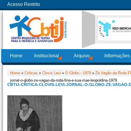
Acesso Restrito
Home
Institucional
Arquivo
Informações
Home
»
Críticas
»
Clovis Levi
»
O Globo - 1979
»
Zé Vagão da Roda Fi
jornal-o-globo-ze-vagao-da-roda-fina-e-sua-mae-leopoldina-1979
CBTIJ-CRITICA-CLOVIS-LEVI-JORNAL-O-GLOBO-ZE-VAGAO-