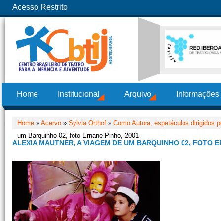
Acesso Restrito
Home
Institucional
Arquivo
Informações
Home
»
Acervo
»
Sylvia Orthof
»
Como Autora, espetáculos dirigidos po
um Barquinho 02, foto Ernane Pinho, 2001
ALEXIA MAUTNER, A VIAGEM DE UM BARQUINHO 02, FOTO E