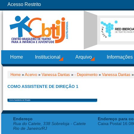
Acesso Restrito
Home
Institucional
Arquivo
Informações
Home
»
Acervo
»
Vanessa Dantas
»
- Depoimento
»
Vanessa Dantas
»
COMO ASSISTENTE DE DIREÇÃO 1
Endereço
Endereço para co
Rua do Catete, 338 Sobreloja - Catete
Caixa Postal 16.0
Rio de Janeiro/RJ