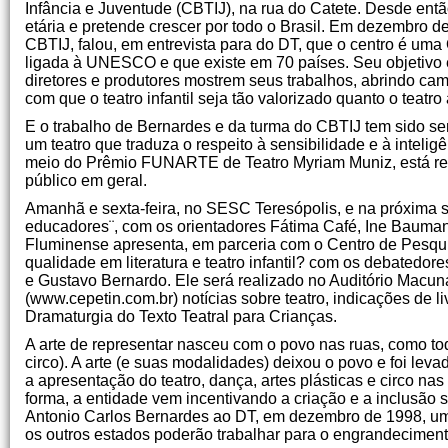
Infância e Juventude (CBTIJ), na rua do Catete. Desde entã
etária e pretende crescer por todo o Brasil. Em dezembro 
CBTIJ, falou, em entrevista para do DT, que o centro é uma 
ligada à UNESCO e que existe em 70 países. Seu objetivo é v
diretores e produtores mostrem seus trabalhos, abrindo ca
com que o teatro infantil seja tão valorizado quanto o teatro 
E o trabalho de Bernardes e da turma do CBTIJ tem sido s
um teatro que traduza o respeito à sensibilidade e à intelig
meio do Prêmio FUNARTE de Teatro Myriam Muniz, está real
público em geral.
Amanhã e sexta-feira, no SESC Teresópolis, e na próxima
educadores¨, com os orientadores Fátima Café, Ine Bauman
Fluminense apresenta, em parceria com o Centro de Pesquis
qualidade em literatura e teatro infantil? com os debated
e Gustavo Bernardo. Ele será realizado no Auditório Mac
(www.cepetin.com.br) notícias sobre teatro, indicações de 
Dramaturgia do Texto Teatral para Crianças.
A arte de representar nasceu com o povo nas ruas, como tod
circo). A arte (e suas modalidades) deixou o povo e foi lev
a apresentação do teatro, dança, artes plásticas e circo na
forma, a entidade vem incentivando a criação e a inclusão 
Antonio Carlos Bernardes ao DT, em dezembro de 1998, um d
os outros estados poderão trabalhar para o engrandecimento 