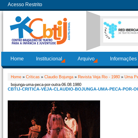
Acesso Restrito
Home
Institucional
Arquivo
Informações
Home
»
Críticas
»
Claudio Bojunga
»
Revista Veja Rio - 1980
»
Uma Peç
bojunga-uma-peca-por-outra-06.08.1980
CBTIJ-CRITICA-VEJA-CLAUDIO-BOJUNGA-UMA-PECA-POR-OU