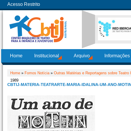
Acesso Restrito
Home
Institucional
Arquivo
Informações
Home
»
Fomos Notícia
»
Outras Matérias e Reportagens sobre Teatro I
1989
CBTIJ-MATERIA-TEATRARTE-MARIA-IDALINA-UM-ANO-MOTIN