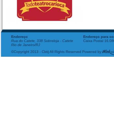
Endereço
Endereço para co
Rua do Catete, 338 Sobreloja - Catete
Caixa Postal 16.0
Rio de Janeiro/RJ
©Copyright 2013 - Cbtij All Rights Reserved Powered by: