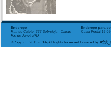
Endereço
Endereço para co
Rua do Catete, 338 Sobreloja - Catete
Caixa Postal 16.0
Rio de Janeiro/RJ
©Copyright 2013 - Cbtij All Rights Reserved Powered by: