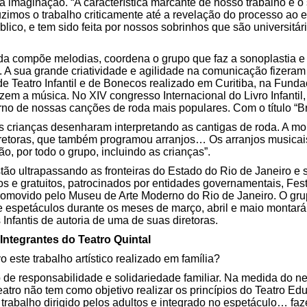
 à imaginação. “A característica marcante de nosso trabalho é o
imos o trabalho criticamente até a revelação do processo ao e
lico, e tem sido feita por nossos sobrinhos que são universitári
nda compõe melodias, coordena o grupo que faz a sonoplastia 
. A sua grande criatividade e agilidade na comunicação fizera
 de Teatro Infantil e de Bonecos realizado em Curitiba, na Fund
zem a música. No XIV congresso Internacional do Livro Infantil
no de nossas canções de roda mais populares. Com o título “
s crianças desenharam interpretando as cantigas de roda. A m
 diretoras, que também programou arranjos… Os arranjos musicai
ão, por todo o grupo, incluindo as crianças”.
stão ultrapassando as fronteiras do Estado do Rio de Janeiro 
os e gratuitos, patrocinados por entidades governamentais, Fest
romovido pelo Museu de Arte Moderno do Rio de Janeiro. O gr
 espetáculos durante os meses de março, abril e maio montará 
nfantis de autoria de uma de suas diretoras.
ntegrantes do Teatro Quintal
este trabalho artístico realizado em família?
de responsabilidade e solidariedade familiar. Na medida do ne
eatro não tem como objetivo realizar os princípios do Teatro Ed
rabalho dirigido pelos adultos e integrado no espetáculo… faze