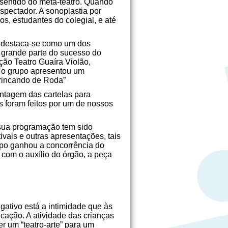
 sentido do meta-teatro. Quando
spectador. A sonoplastia por
os, estudantes do colegial, e até
e destaca-se como um dos
m grande parte do sucesso do
ação Teatro Guaíra Violão,
, o grupo apresentou um
Brincando de Roda”
ontagem das cartelas para
s foram feitos por um de nossos
e sua programação tem sido
ivais e outras apresentações, tais
upo ganhou a concorrência do
com o auxílio do órgão, a peça
gativo está a intimidade que às
ucação. A atividade das crianças
r um “teatro-arte” para um