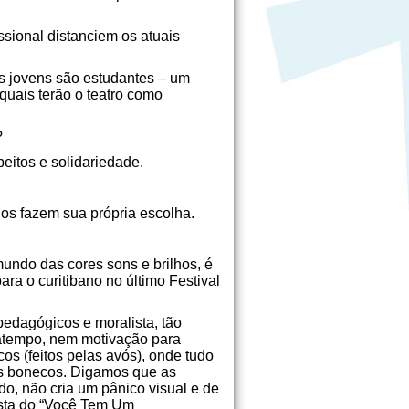
sional distanciem os atuais
os jovens são estudantes – um
 quais terão o teatro como
?
itos e solidariedade.
os fazem sua própria escolha.
undo das cores sons e brilhos, é
ra o curitibano no último Festival
pedagógicos e moralista, tão
ssatempo, nem motivação para
s (feitos pelas avós), onde tudo
os bonecos. Digamos que as
ado, não cria um pânico visual e de
esta do “Você Tem Um