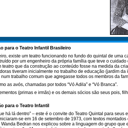
 para o Teatro Infantil Brasileiro
iro, existe um teatro funcionando no fundo do quintal de uma c
truído por um engenheiro da própria família que teve o cuidado d
um teatro que da construção ao conteúdo fosse na medida da cr
oras tiveram inicialmente no trabalho de educação (jardim da in
 num trabalho comum que agregasse todos os membros da famí
mo as avós, chamadas por todos “Vó Adila” e “Vó Branca”.
lementos (primas e irmãs) e os demais sócios são seus pois, fil
o para o Teatro Infantil
e há lá dentro” – este é o convite do Teatro Quintal para seus
s iniciaram-se em 16 de setembro de 1973, com textos montados
va. Wanda Bedran nos explicou sobre a linguagem do grupo que 