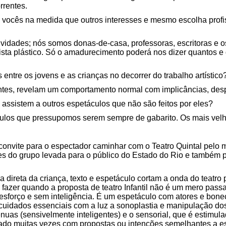
rrentes.
 vocês na medida que outros interesses e mesmo escolha profis
ividades; nós somos donas-de-casa, professoras, escritoras e 
rtista plástico. Só o amadurecimento poderá nos dizer quantos e
ntre os jovens e as crianças no decorrer do trabalho artístico
tes, revelam um comportamento normal com implicâncias, despe
l assistem a outros espetáculos que não são feitos por eles?
culos que pressupomos serem sempre de gabarito. Os mais velh
onvite para o espectador caminhar com o Teatro Quintal pelo m
ões do grupo levada para o público do Estado do Rio e também pa
 direta da criança, texto e espetáculo cortam a onda do teatro 
l fazer quando a proposta de teatro Infantil não é um mero pa
sforço e sem inteligência. É um espetáculo com atores e boneco
 cuidados essenciais com a luz a sonoplastia e manipulação d
ênuas (sensivelmente inteligentes) e o sensorial, que é estimul
ado muitas vezes com propostas ou intenções semelhantes a 