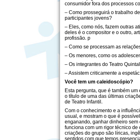
consumidor fora dos processos co
– Como prosseguirá o trabalho de
participantes jovens?
– Eles, como nós, fazem outras at
deles é o compositor e o outro, a
profissão. p
– Como se processam as relações e
– Os menores, como os adolescen
– Os integrantes do Teatro Quinta
– Assistem criticamente a espetá
Você tem um caleidoscópio?
Esta pergunta, que é também um c
o título de uma das últimas criaç
de Teatro Infantil.
Com o conhecimento e a influência
usual, e mostram o que é possíve
enganando, ganhar dinheiro sem e
funciona com um rigor técnico de
criações do grupo são líricas, ing
sentidos com que temos presenci