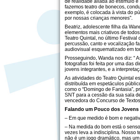
de realidade aliada ao estimulo e
fazemos teatro de bonecos, conduz
exemplo, é colocada à vista do púb
por nossas crianças menores”.
Beatriz, adolescente filha da Wa
elementos mais criativos de todos
Teatro Quintal, no último Festival
percussão, canto e vocalização fa
audiovisual esquematizado em tor
Prosseguindo, Wanda nos diz: “ A
fotografias foi feita por uma das
jovens integrantes, e a interpretaç
As atividades do Teatro Quintal e
distribuída em espetáculos públic
como o “Domingo de Fantasia”, p
SNT para a cessão da sua sala de
vencedora do Concurso de Textos I
Falando um Pouco dos Jovens I
– Em que medido é bom e negativo 
– Na medida do bom está o senso 
vezes leva a indisciplina. Nosso t
não é um jogo dramático, mas um t