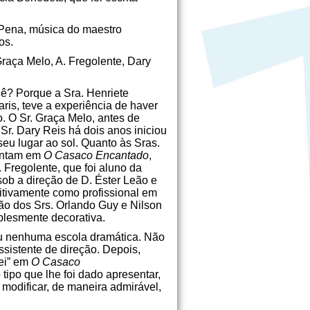
n Pena, música do maestro
os.
Graça Melo, A. Fregolente, Dary
uê? Porque a Sra. Henriete
ris, teve a experiência de haver
o. O Sr. Graça Melo, antes de
Sr. Dary Reis há dois anos iniciou
seu lugar ao sol. Quanto às Sras.
sentam em
O Casaco Encantado
,
 Fregolente, que foi aluno da
sob a direção de D. Éster Leão e
itivamente como profissional em
ão dos Srs. Orlando Guy e Nilson
plesmente decorativa.
tou nenhuma escola dramática. Não
ssistente de direção. Depois,
Rei” em
O Casaco
tipo que lhe foi dado apresentar,
 modificar, de maneira admirável,