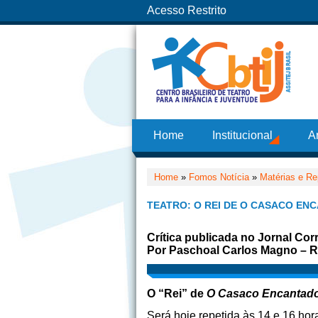
Acesso Restrito
Home
Institucional
A
Home
»
Fomos Notícia
»
Matérias e Re
TEATRO: O REI DE O CASACO EN
Crítica publicada no Jornal Co
Por Paschoal Carlos Magno – Ri
O “Rei” de
O Casaco Encantad
Será hoje repetida às 14 e 16 hora