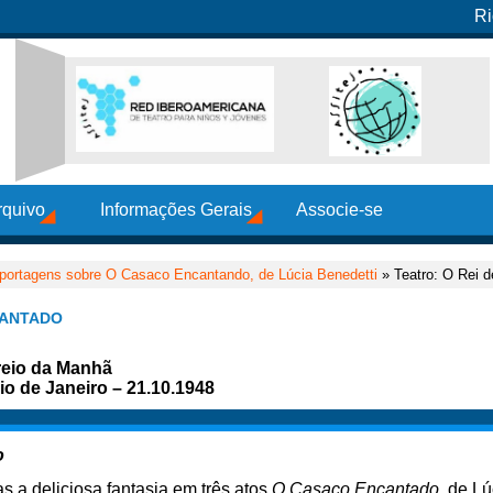
Ri
rquivo
Informações Gerais
Associe-se
portagens sobre O Casaco Encantando, de Lúcia Benedetti
» Teatro: O Rei 
CANTADO
rreio da Manhã
o de Janeiro – 21.10.1948
o
s a deliciosa fantasia em três atos
O Casaco Encantado
, de Lú