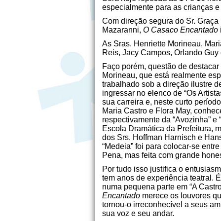
especialmente para as crianças e 
Com direção segura do Sr. Graça M
Mazaranni,
O Casaco Encantado
As Sras. Henriette Morineau, Mari
Reis, Jacy Campos, Orlando Guy d
Faço porém, questão de destacar 
Morineau, que está realmente espl
trabalhado sob a direção ilustre 
ingressar no elenco de “Os Artist
sua carreira e, neste curto períod
Maria Castro e Flora May, conhec
respectivamente da “Avozinha” e “
Escola Dramática da Prefeitura, m
dos Srs. Hoffman Harnisch e Hans
“Medeia” foi para colocar-se ent
Pena, mas feita com grande hones
Por tudo isso justifica o entusi
tem anos de experiência teatral. 
numa pequena parte em “A Castro”
Encantado
merece os louvores que
tornou-o irreconhecível a seus am
sua voz e seu andar.