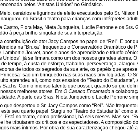
encenada pelos “Artistas Unidos” no Ginástico.
elo, cenários e figurinos de efeito executados pelo Sr. Nilso
inaugurou no Brasil o teatro para crianças com intérpretes adult
a Castro, Flora May, Nieta Junqueira, Lucile Perrone e os Srs. 
ão à peça brilho singular de sua interpretação.
a contribuição do ator Jacy Campos no papel de “Rei”. E por q
êndida na “Bruxa”, frequentou o Conservatório Dramático de Pa
de Lambert e Jouvet, anos e anos de aprendizado e triunfo cênic
as Unidos”, já se firmara como um dos nossos grandes atores. O 
o de tempo, à custa de esforço, trabalho, perseverança, alargou 
edoras de todos os segredos da sua arte, os papéis que apre
Princesa” são um brinquedo nas suas mãos privilegiadas. O Sr.
uito aprendeu ali, como nos ensaios do “Teatro do Estudante”, 
 Sachs. Com o imenso talento que possui, quando surgiu defin
re nossos melhores atores. Em
O Casaco Encantado
a colaboraç
tidade. A parte das Sras. Nieta Junqueiro e Lucile Perrone sim
asmo que despertou o Sr. Jacy Campos como “Rei”. Não frequen
É este seu quarto papel. Surgiu no “Teatro do Estudante” como a
. Está no teatro, como profissional, há seis meses. Mas seu “
 lhe tributaram os críticos e os espectadores. A composição do 
igos mais íntimos. Por obra de sua caracterização chegou até a