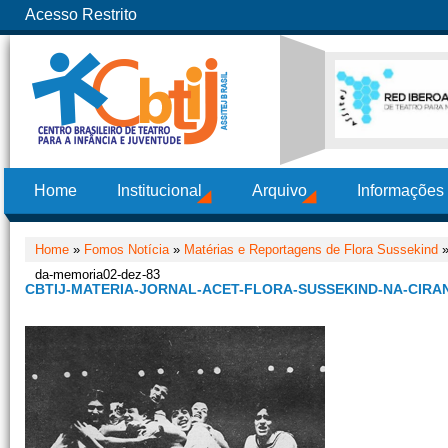
Acesso Restrito
Home
Institucional
Arquivo
Informações
Home
»
Fomos Notícia
»
Matérias e Reportagens de Flora Sussekind
da-memoria02-dez-83
CBTIJ-MATERIA-JORNAL-ACET-FLORA-SUSSEKIND-NA-CIRA