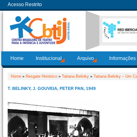
Acesso Restrito
Home
Institucional
Arquivo
Informações
Home
»
Resgate Histórico
»
Tatiana Belinky
»
Tatiana Belinky – Um Cen
T. BELINKY, J. GOUVEIA, PETER PAN, 1949