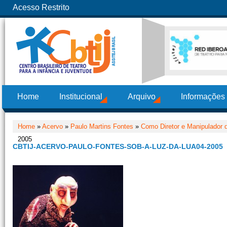
Acesso Restrito
Home
Institucional
Arquivo
Informações
Home
»
Acervo
»
Paulo Martins Fontes
»
Como Diretor e Manipulador
2005
CBTIJ-ACERVO-PAULO-FONTES-SOB-A-LUZ-DA-LUA04-2005