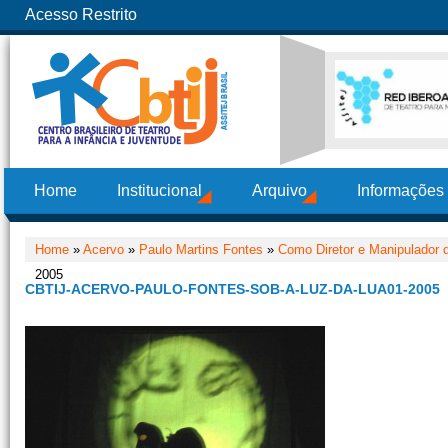
Acesso Restrito
Home
Institucional
Arquivo
Informações
Home
»
Acervo
»
Paulo Martins Fontes
»
Como Diretor e Manipulador
2005
CBTIJ-ACERVO-PAULO-FONTES-SOB-A-LUZ-DA-LUA01-2005