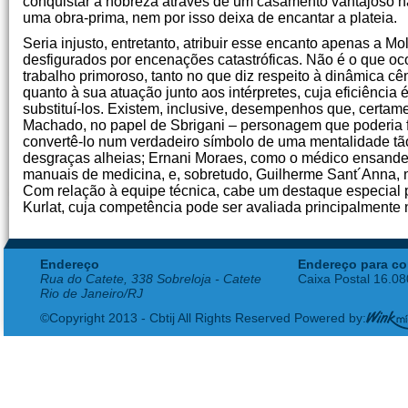
conquistar a nobreza através de um casamento vantajoso na
uma obra-prima, nem por isso deixa de encantar a plateia.
Seria injusto, entretanto, atribuir esse encanto apenas a 
desfigurados por encenações catastróficas. Não é o que oco
trabalho primoroso, tanto no que diz respeito à dinâmica cên
quanto à sua atuação junto aos intérpretes, cuja eficiência 
substituí-los. Existem, inclusive, desempenhos que, certam
Machado, no papel de Sbrigani – personagem que poderia fa
convertê-lo num verdadeiro símbolo de uma mentalidade tão
desgraças alheias; Ernani Moraes, como o médico ensandeci
manuais de medicina, e, sobretudo, Guilherme Sant´Anna, no
Com relação à equipe técnica, cabe um destaque especial pa
Kurlat, cuja competência pode ser avaliada principalmente n
Endereço
Endereço para co
Rua do Catete, 338 Sobreloja - Catete
Caixa Postal 16.0
Rio de Janeiro/RJ
©Copyright 2013 - Cbtij All Rights Reserved Powered by: