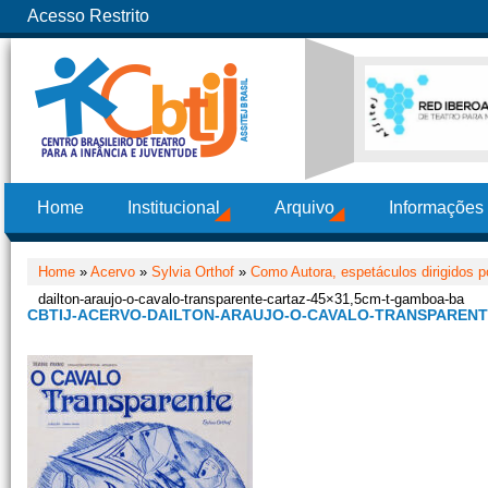
Acesso Restrito
Home
Institucional
Arquivo
Informações
Home
»
Acervo
»
Sylvia Orthof
»
Como Autora, espetáculos dirigidos po
dailton-araujo-o-cavalo-transparente-cartaz-45×31,5cm-t-gamboa-ba
CBTIJ-ACERVO-DAILTON-ARAUJO-O-CAVALO-TRANSPARENT